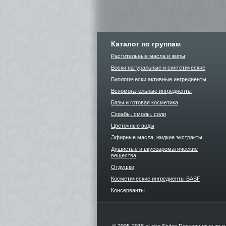
Каталог по группам
Растительные масла и жиры
Воски натуральные и синтетические
Биологически активные ингредиенты
Вспомогательные ингредиенты
Базы и готовая косметика
Скрабы, смолы, соли
Цветочные воды
Эфирные масла, жидкие экстракты
Душистые и вкусоароматические
вещества
Отдушки
Косметические ингредиенты BASF
Консерванты