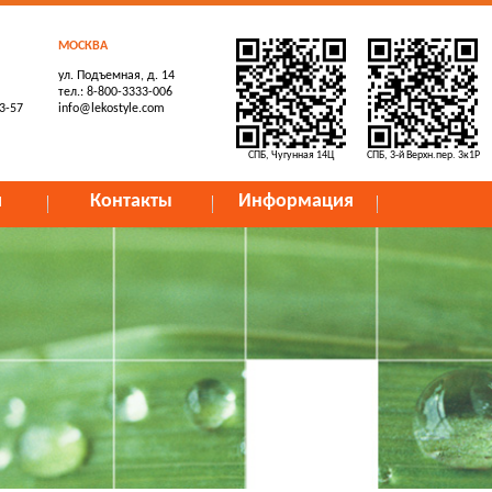
МОСКВА
ул. Подъемная, д. 14
тел.: 8-800-3333-006
73-57
info@lekostyle.com
СПБ, Чугунная 14Ц
СПБ, 3-й Верхн.пер. 3к1Р
и
Контакты
Информация