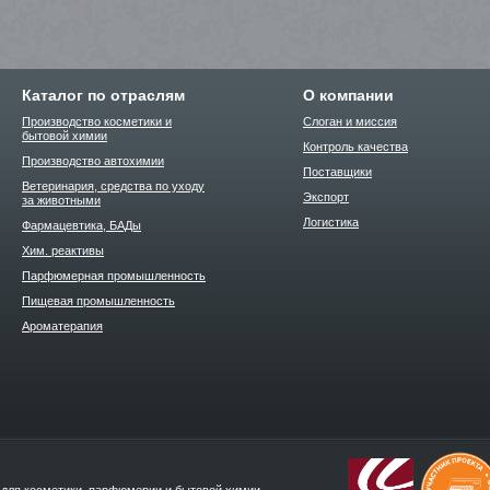
Каталог по отраслям
О компании
Производство косметики и
Слоган и миссия
бытовой химии
Контроль качества
Производство автохимии
Поставщики
Ветеринария, средства по уходу
Экспорт
за животными
Логистика
Фармацевтика, БАДы
Хим. реактивы
Парфюмерная промышленность
Пищевая промышленность
Ароматерапия