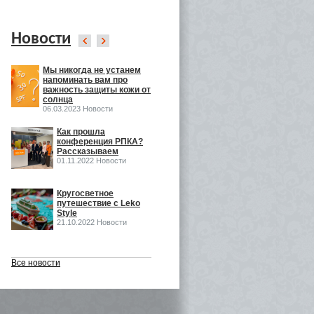
Новости
Мы никогда не устанем
Leko Style на
напоминать вам про
InSharmExpo
важность защиты кожи от
19.10.2022 Новости
солнца
06.03.2023 Новости
ка
Как прошла
Как прошла выставка
конференция РПКА?
ECO BEAUTY в
Рассказываем
Москве
01.11.2022 Новости
16.06.2022 Выставки
o
Кругосветное
Встречаемся на Eco
путешествие с Leko
Beauty Expo
Style
03.06.2022 Выставки
21.10.2022 Новости
Все новости