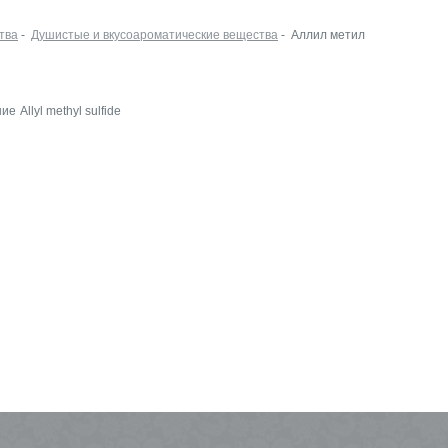
тва
-
Душистые и вкусоароматические вещества
- Аллил метил
Leko Style на
ние
Allyl methyl sulfide
InSharmExpo
19.10.2022 Новости
Как прошла выстав
ECO BEAUTY в
Москве
16.06.2022 Выставки
Встречаемся на Ec
Beauty Expo
03.06.2022 Выставки