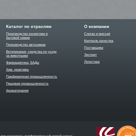
Каталог по отраслям
О компании
Производство косметики и
Слоган и миссия
бытовой химии
Контроль качества
Производство автохимии
Поставщики
Ветеринария, средства по уходу
Экспорт
за животными
Логистика
Фармацевтика, БАДы
Хим. реактивы
Парфюмерная промышленность
Пищевая промышленность
Ароматерапия