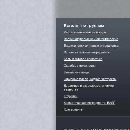
Каталог по группам
Растительные масла и жиры
Воски натуральные и синтетические
Биологически активные ингредиенты
Вспомогательные ингредиенты
Базы и готовая косметика
Скрабы, смолы, соли
Цветочные воды
Эфирные масла, жидкие экстракты
Душистые и вкусоароматические
вещества
Отдушки
Косметические ингредиенты BASF
Консерванты