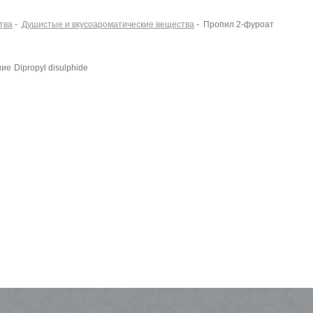
тва
-
Душистые и вкусоароматические вещества
- Пропил 2-фуроат
ние
Dipropyl disulphide
Leko Style на
InSharmExpo
19.10.2022 Новости
Как прошла выстав
ECO BEAUTY в
Москве
16.06.2022 Выставки
Встречаемся на Ec
Beauty Expo
03.06.2022 Выставки