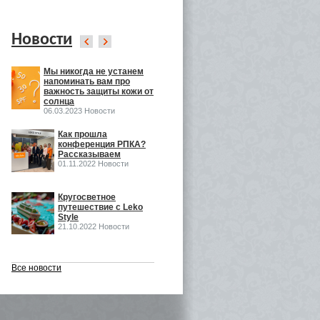
Новости
Мы никогда не устанем
Leko Style на
напоминать вам про
InSharmExpo
важность защиты кожи от
19.10.2022 Новости
солнца
06.03.2023 Новости
ка
Как прошла
Как прошла выставка
конференция РПКА?
ECO BEAUTY в
Рассказываем
Москве
01.11.2022 Новости
16.06.2022 Выставки
o
Кругосветное
Встречаемся на Eco
путешествие с Leko
Beauty Expo
Style
03.06.2022 Выставки
21.10.2022 Новости
Все новости