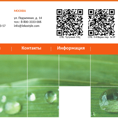
МОСКВА
ул. Подъемная, д. 14
тел.: 8-800-3333-006
73-57
info@lekostyle.com
СПБ, Чугунная 14Ц
СПБ, 3-й Верхн.пер. 3к1Р
и
Контакты
Информация