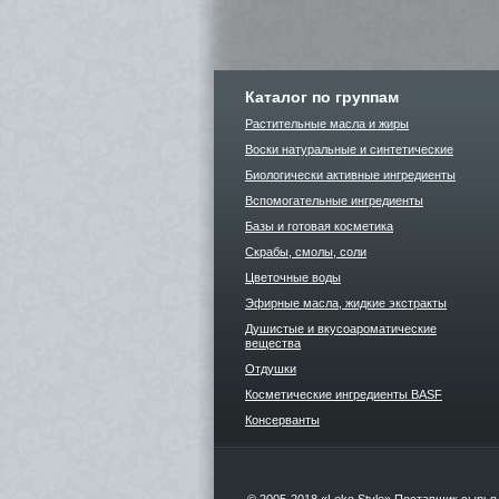
Каталог по группам
Растительные масла и жиры
Воски натуральные и синтетические
Биологически активные ингредиенты
Вспомогательные ингредиенты
Базы и готовая косметика
Скрабы, смолы, соли
Цветочные воды
Эфирные масла, жидкие экстракты
Душистые и вкусоароматические
вещества
Отдушки
Косметические ингредиенты BASF
Консерванты