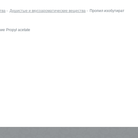
тва
-
Душистые и вкусоароматические вещества
- Пропил изобутират
ние
Propyl acetate
Leko Style на
InSharmExpo
19.10.2022 Новости
Как прошла выстав
ECO BEAUTY в
Москве
16.06.2022 Выставки
Встречаемся на Ec
Beauty Expo
03.06.2022 Выставки