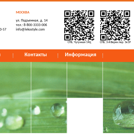
МОСКВА
ул. Подъемная, д. 14
тел.: 8-800-3333-006
73-57
info@lekostyle.com
СПБ, Чугунная 14Ц
СПБ, 3-й Верхн.пер. 3к1Р
и
Контакты
Информация