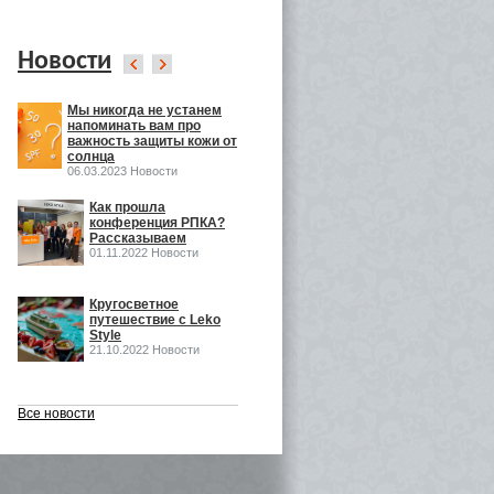
Новости
Мы никогда не устанем
Leko Style на
напоминать вам про
InSharmExpo
важность защиты кожи от
19.10.2022 Новости
солнца
06.03.2023 Новости
ка
Как прошла
Как прошла выставка
конференция РПКА?
ECO BEAUTY в
Рассказываем
Москве
01.11.2022 Новости
16.06.2022 Выставки
o
Кругосветное
Встречаемся на Eco
путешествие с Leko
Beauty Expo
Style
03.06.2022 Выставки
21.10.2022 Новости
Все новости