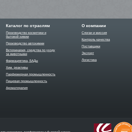
Каталог по отраслям
О компании
Производство косметики и
Слоган и миссия
бытовой химии
Контроль качества
Производство автохимии
Поставщики
Ветеринария, средства по уходу
Экспорт
за животными
Логистика
Фармацевтика, БАДы
Хим. реактивы
Парфюмерная промышленность
Пищевая промышленность
Ароматерапия