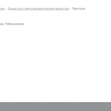
тва
-
Душистые и вкусоароматические вещества
- Триплаль
ние
Trithioacetone
Leko Style на
InSharmExpo
19.10.2022 Новости
Как прошла выстав
ECO BEAUTY в
Москве
16.06.2022 Выставки
Встречаемся на Ec
Beauty Expo
03.06.2022 Выставки