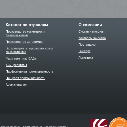
Каталог по отраслям
О компании
Производство косметики и
Слоган и миссия
бытовой химии
Контроль качества
Производство автохимии
Поставщики
Ветеринария, средства по уходу
Экспорт
за животными
Логистика
Фармацевтика, БАДы
Хим. реактивы
Парфюмерная промышленность
Пищевая промышленность
Ароматерапия