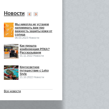
Новости
Мы никогда не устанем
Leko Style на
напоминать вам про
InSharmExpo
важность защиты кожи от
19.10.2022 Новости
солнца
06.03.2023 Новости
ка
Как прошла
Как прошла выставка
конференция РПКА?
ECO BEAUTY в
Рассказываем
Москве
01.11.2022 Новости
16.06.2022 Выставки
o
Кругосветное
Встречаемся на Eco
путешествие с Leko
Beauty Expo
Style
03.06.2022 Выставки
21.10.2022 Новости
Все новости