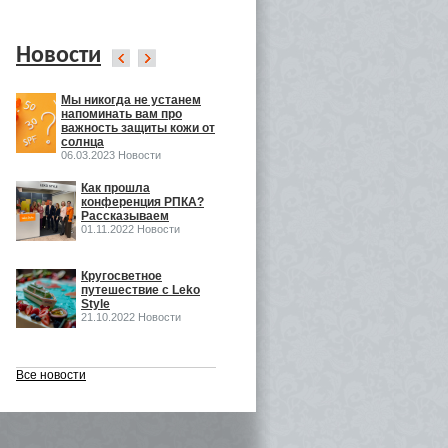
Новости
Мы никогда не устанем
Leko Style на
напоминать вам про
InSharmExpo
важность защиты кожи от
19.10.2022 Новости
солнца
06.03.2023 Новости
ка
Как прошла
Как прошла выставка
конференция РПКА?
ECO BEAUTY в
Рассказываем
Москве
01.11.2022 Новости
16.06.2022 Выставки
o
Кругосветное
Встречаемся на Eco
путешествие с Leko
Beauty Expo
Style
03.06.2022 Выставки
21.10.2022 Новости
Все новости