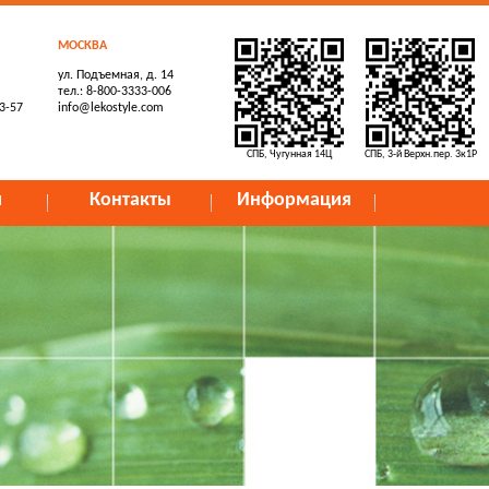
МОСКВА
ул. Подъемная, д. 14
тел.: 8-800-3333-006
73-57
info@lekostyle.com
СПБ, Чугунная 14Ц
СПБ, 3-й Верхн.пер. 3к1Р
и
Контакты
Информация