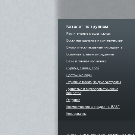
Каталог по группам
Растительные масла и жиры
Воски натуральные и синтетические
Биологически активные ингредиенты
Вспомогательные ингредиенты
Базы и готовая косметика
Скрабы, смолы, соли
Цветочные воды
Эфирные масла, жидкие экстракты
Душистые и вкусоароматические
вещества
Отдушки
Косметические ингредиенты BASF
Консерванты