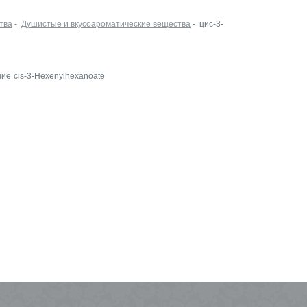
тва
-
Душистые и вкусоароматические вещества
- цис-3-
Leko Style на
ние
cis-3-Hexenylhexanoate
InSharmExpo
19.10.2022 Новости
Как прошла выстав
ECO BEAUTY в
Москве
16.06.2022 Выставки
Встречаемся на Ec
Beauty Expo
03.06.2022 Выставки