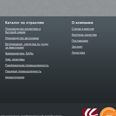
Каталог по отраслям
О компании
Производство косметики и
Слоган и миссия
бытовой химии
Контроль качества
Производство автохимии
Поставщики
Ветеринария, средства по уходу
Экспорт
за животными
Логистика
Фармацевтика, БАДы
Хим. реактивы
Парфюмерная промышленность
Пищевая промышленность
Ароматерапия