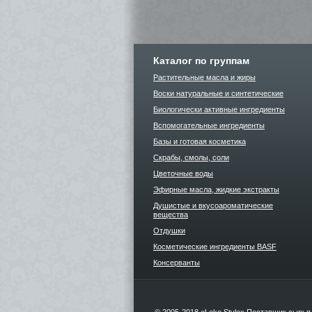
Каталог по группам
Растительные масла и жиры
Воски натуральные и синтетические
Биологически активные ингредиенты
Вспомогательные ингредиенты
Базы и готовая косметика
Скрабы, смолы, соли
Цветочные воды
Эфирные масла, жидкие экстракты
Душистые и вкусоароматические
вещества
Отдушки
Косметические ингредиенты BASF
Консерванты