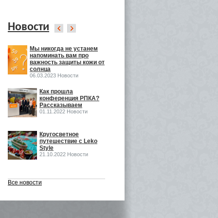
Новости
Мы никогда не устанем
Leko Style на
напоминать вам про
InSharmExpo
важность защиты кожи от
19.10.2022 Новости
солнца
06.03.2023 Новости
ка
Как прошла
Как прошла выставка
конференция РПКА?
ECO BEAUTY в
Рассказываем
Москве
01.11.2022 Новости
16.06.2022 Выставки
o
Кругосветное
Встречаемся на Eco
путешествие с Leko
Beauty Expo
Style
03.06.2022 Выставки
21.10.2022 Новости
Все новости