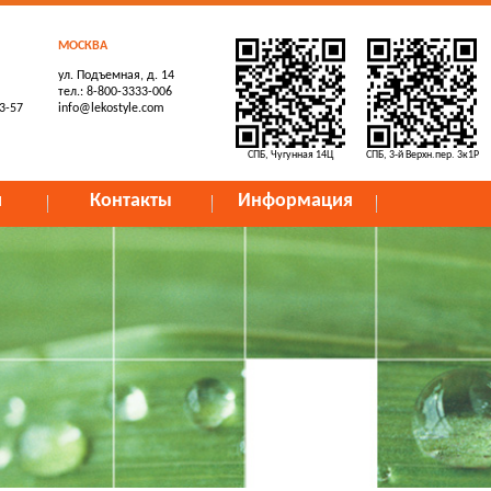
МОСКВА
ул. Подъемная, д. 14
тел.: 8-800-3333-006
73-57
info@lekostyle.com
СПБ, Чугунная 14Ц
СПБ, 3-й Верхн.пер. 3к1Р
и
Контакты
Информация