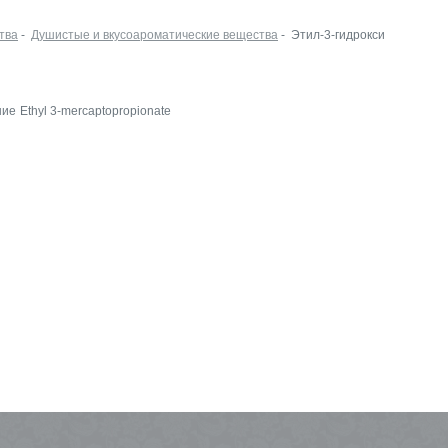
тва
-
Душистые и вкусоароматические вещества
- Этил-3-гидрокси
Leko Style на
ние
Ethyl 3-mercaptopropionate
InSharmExpo
19.10.2022 Новости
Как прошла выстав
ECO BEAUTY в
Москве
16.06.2022 Выставки
Встречаемся на Ec
Beauty Expo
03.06.2022 Выставки