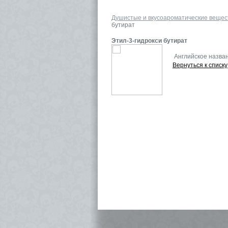
Душистые и вкусоароматические вещес
бутират
Этил-3-гидрокси бутират
Английское назва
Вернуться к списку