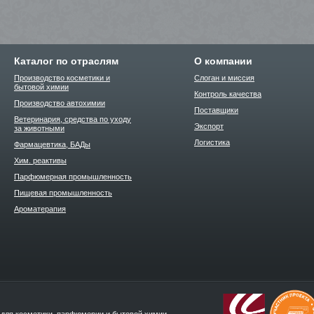
Каталог по отраслям
О компании
Производство косметики и
Слоган и миссия
бытовой химии
Контроль качества
Производство автохимии
Поставщики
Ветеринария, средства по уходу
Экспорт
за животными
Логистика
Фармацевтика, БАДы
Хим. реактивы
Парфюмерная промышленность
Пищевая промышленность
Ароматерапия