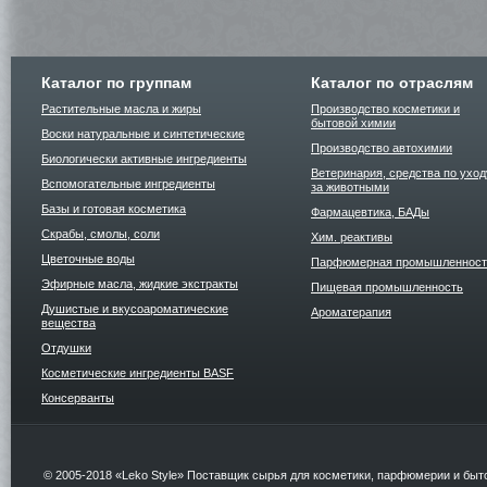
Каталог по группам
Каталог по отраслям
Растительные масла и жиры
Производство косметики и
бытовой химии
Воски натуральные и синтетические
Производство автохимии
Биологически активные ингредиенты
Ветеринария, средства по уход
Вспомогательные ингредиенты
за животными
Базы и готовая косметика
Фармацевтика, БАДы
Скрабы, смолы, соли
Хим. реактивы
Цветочные воды
Парфюмерная промышленност
Эфирные масла, жидкие экстракты
Пищевая промышленность
Душистые и вкусоароматические
Ароматерапия
вещества
Отдушки
Косметические ингредиенты BASF
Консерванты
© 2005-2018 «Leko Style» Поставщик сырья для косметики, парфюмерии и быт