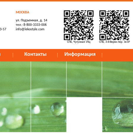
МОСКВА
ул. Подъемная, д. 14
тел.: 8-800-3333-006
73-57
info@lekostyle.com
СПБ, Чугунная 14Ц
СПБ, 3-й Верхн.пер. 3к1Р
и
Контакты
Информация