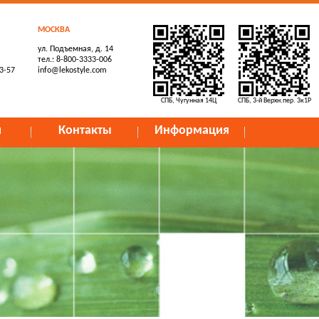
МОСКВА
ул. Подъемная, д. 14
тел.: 8-800-3333-006
73-57
info@lekostyle.com
СПБ, Чугунная 14Ц
СПБ, 3-й Верхн.пер. 3к1Р
и
Контакты
Информация