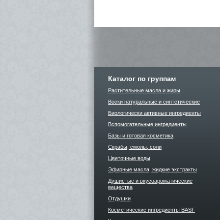
Каталог по группам
Растительные масла и жиры
Воски натуральные и синтетические
Биологически активные ингредиенты
Вспомогательные ингредиенты
Базы и готовая косметика
Скрабы, смолы, соли
Цветочные воды
Эфирные масла, жидкие экстракты
Душистые и вкусоароматические
вещества
Отдушки
Косметические ингредиенты BASF