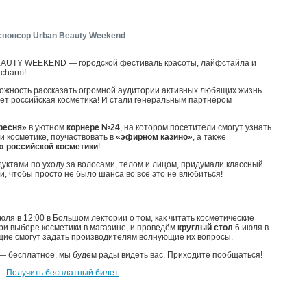
спонсор Urban Beauty Weekend
BEAUTY WEEKEND — городской фестиваль красоты, лайфстайла и
rcharm!
можность рассказать огромной аудитории активных любящих жизнь
ет российская косметика! И стали генеральным партнёром
пресня»
в уютном
корнере №24
, на котором посетители смогут узнать
 и косметике, поучаствовать в
«эфирном казино»
, а также
» российской косметики
!
дуктами по уходу за волосами, телом и лицом, придумали классный
, чтобы просто не было шанса во всё это не влюбиться!
юля в 12:00 в Большом лектории о том, как читать косметические
ри выборе косметики в магазине, и проведём
круглый стол
6 июля в
ющие смогут задать производителям волнующие их вопросы.
— бесплатное, мы будем рады видеть вас. Приходите пообщаться!
Получить бесплатный билет